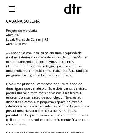
CABANA SOLENA
Projeto de Hotelaria
Ano: 2021
Local: Flores da Cunha | RS
Área: 28,00m²
A Cabana Solena localiza-se em uma propriedade
rural no interior da cidade de Flores da Cunha/RS. Em
meio a pandemia do coronavírus os clientes
idealizaram um local de refúgio, que possibilitasse
uma profunda conexão com a natureza. Para tanto, o
programa foi organizado em dois volumes.
O volume principal, composto por um telhado de
duas águas que vai até o chão e dois panos de vidro,
possui um pé direito mais baixo nas suas laterais,
reforçando a sensação de aconchego. Nele, estão
dispostos a cama, um pequeno espaço de estar, o
calefator à lenha e a bancada da cozinha. Esse volume
possui uma claraboia em uma das suas águas,
possibilitando que o usuário veja o céu tanto durante
o dia, quanto nas noites costumeiramente frias e com
céu estrelado.
O volume secundário, anexo ao principal, recebe o